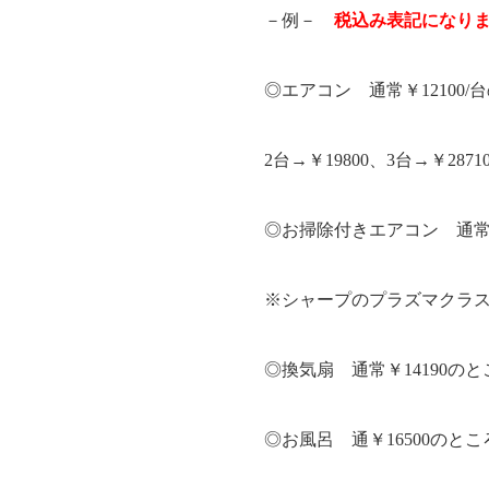
－例－
税込み表記になり
◎エアコン 通常￥12100/台
2台→￥19800、3台→￥287
◎お掃除付きエアコン 通常￥14
※シャープのプラズマクラスタ
◎換気扇 通常￥14190のとこ
◎お風呂 通￥16500のところ