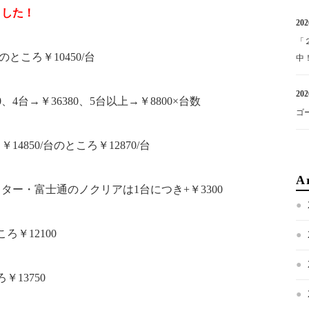
ました！
202
「
のところ￥10450/台
中
202
10、4台→￥36380、5台以上→￥8800×台数
ゴ
850/台のところ￥12870/台
A
ー・富士通のノクリアは1台につき+￥3300
ろ￥12100
￥13750