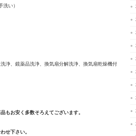
（手洗い）
釜洗浄、鏡薬品洗浄、換気扇分解洗浄、換気扇乾燥機付
商品もお安く多数そろえてございます。
い合わせ下さい。