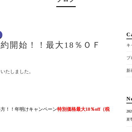
C
の予約開始！！最大18％ＯＦ
キ
）
ブ
新
了いたしました。
N
い方！！年明けキャンペーン
特別価格最大18％off
（税
202
夏