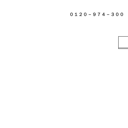
０１２０－９７４－３０