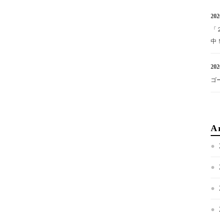
202
「
中
202
ゴ
A