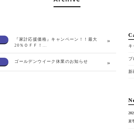
C
『家計応援価格』キャンペーン！！最大
20％ＯＦＦ！…
キ
ブ
ゴールデンウイーク休業のお知らせ
新
N
202
夏