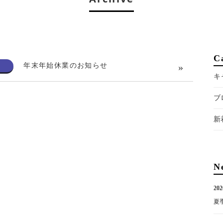
C
年末年始休業のお知らせ
キ
ブ
新
N
202
夏