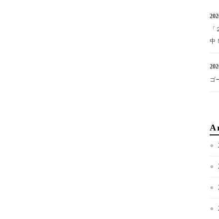
202
「
中
202
ゴ
A