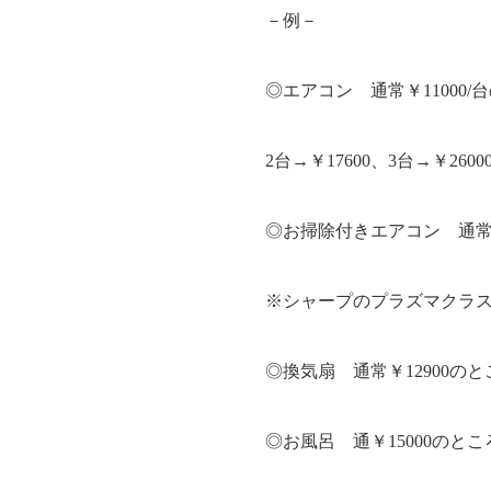
－例－
◎エアコン 通常￥11000/台
2台→￥17600、3台→￥260
◎お掃除付きエアコン 通常￥13
※シャープのプラズマクラスタ
◎換気扇 通常￥12900のとこ
◎お風呂 通￥15000のところ