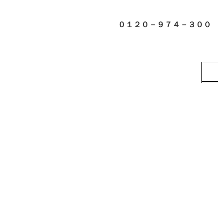
０１２０－９７４－３０