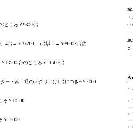
202
「
のところ￥9300/台
中
202
00、4台→￥33200、5台以上→￥8000×台数
ゴ
500/台のところ￥11500/台
A
ー・富士通のノクリアは1台につき+￥3000
ろ￥10500
￥12000