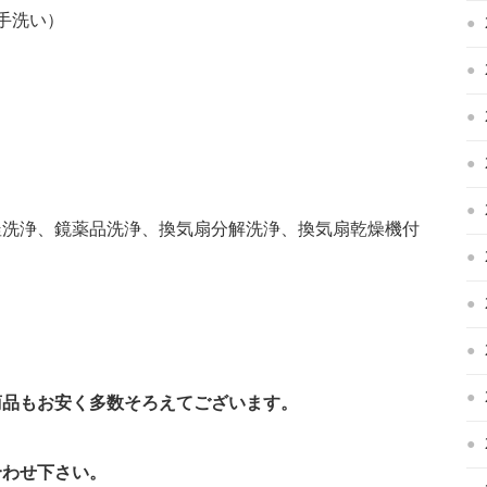
（手洗い）
釜洗浄、鏡薬品洗浄、換気扇分解洗浄、換気扇乾燥機付
商品もお安く多数そろえてございます。
い合わせ下さい。