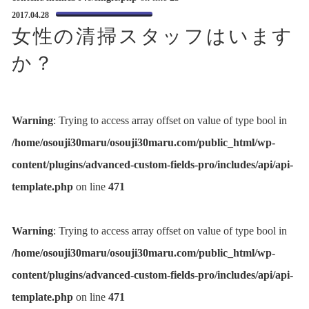
2017.04.28
女性の清掃スタッフはいます
か？
Warning
: Trying to access array offset on value of type bool in
/home/osouji30maru/osouji30maru.com/public_html/wp-
content/plugins/advanced-custom-fields-pro/includes/api/api-
template.php
on line
471
Warning
: Trying to access array offset on value of type bool in
/home/osouji30maru/osouji30maru.com/public_html/wp-
content/plugins/advanced-custom-fields-pro/includes/api/api-
template.php
on line
471